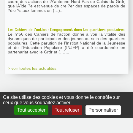
cadre des actions de lÂ’antenne Nord-Pas-de-Calais du Grdr,
que lÂ’ide ?e est venue de cre ?er des espaces de parole de
?die ?s aux femmes en (…)...
Les Cahiers de l’action : l’engagement dans les quartiers populaires
Le n°56 des Cahiers de l’action donne à voir la vitalité des
dynamiques de participation des jeunes au sein des quartiers
populaires. Cette parution de l’Institut National de la Jeunesse
et de l’Education Populaire (INJEP) a été coordonnée en
partenariat avec le Grdr et (…)...
> voir toutes les actualités
Ce site utilise des cookies et vous donne le contrôle sur
ceux que vous souhaitez activer
GRDR Copyright
Tout accepter
Tout refuser
Personnaliser
2010 |
RSS
|
Plan du site
|
Mentions légales
|
Contact