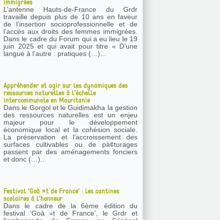
immigrées
L’antenne Hauts-de-France du Grdr
travaille depuis plus de 10 ans en faveur
de l’insertion socioprofessionnelle et de
l’accès aux droits des femmes immigrées.
Dans le cadre du Forum qui a eu lieu le 19
juin 2025 et qui avait pour titre « D’une
langue à l’autre : pratiques (…)...
Appréhender et agir sur les dynamiques des
ressources naturelles à l’échelle
intercommunale en Mauritanie
Dans le Gorgol et le Guidimakha la gestion
des ressources naturelles est un enjeu
majeur pour le développement
économique local et la cohésion sociale.
La préservation et l’accroissement des
surfaces cultivables ou de pà¢turages
passent par des aménagements fonciers
et donc (…)...
Festival ’Goà »t de France’ : les cantines
scolaires à l’honneur
Dans le cadre de la 6ème édition du
festival ’Goà »t de France’, le Grdr et