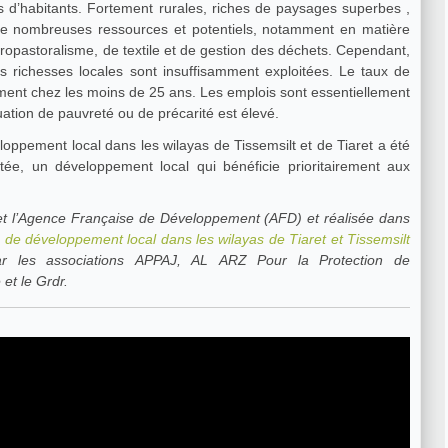
ns d’habitants. Fortement rurales, riches de paysages superbes ,
de nombreuses ressources et potentiels, notamment en matière
ropastoralisme, de textile et de gestion des déchets. Cependant,
les richesses locales sont insuffisamment exploitées. Le taux de
ment chez les moins de 25 ans. Les emplois sont essentiellement
ation de pauvreté ou de précarité est élevé.
oppement local dans les wilayas de Tissemsilt et de Tiaret a été
ée, un développement local qui bénéficie prioritairement aux
et l’Agence Française de Développement (AFD) et réalisée dans
 de développement local dans les wilayas de Tiaret et Tissemsilt
 les associations APPAJ, AL ARZ Pour la Protection de
et le Grdr.