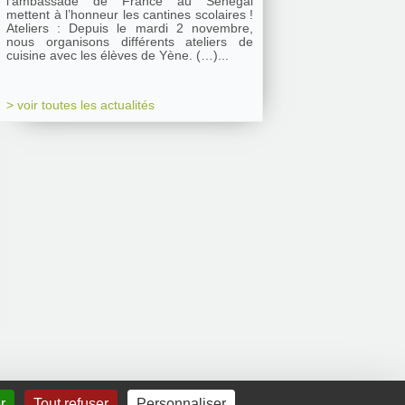
l’ambassade de France au Sénégal
mettent à l’honneur les cantines scolaires !
Ateliers : Depuis le mardi 2 novembre,
nous organisons différents ateliers de
cuisine avec les élèves de Yène. (…)...
> voir toutes les actualités
r
Tout refuser
Personnaliser