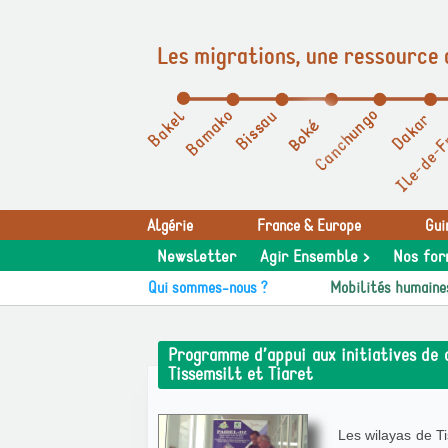
Les migrations, une ressource 
Panneau de gestion des cookies
Algérie
France & Europe
Gui
Newsletter
Agir Ensemble >
Nos for
Qui sommes-nous ?
Mobilités humaine
Programme d’appui aux initiatives de 
Tissemsilt et Tiaret
Les wilayas de Ti