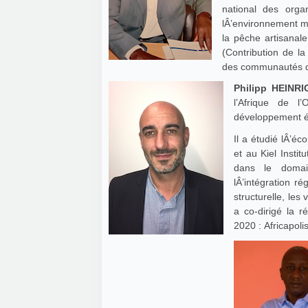
national des orga
lÂ’environnement ma
la pêche artisanale
(Contribution de l
des communautés de
Philipp HEINRI
l’Afrique de l
développement 
Il a étudié lÂ’é
et au Kiel Insti
dans le domai
lÂ’intégration ré
structurelle, les 
a co-dirigé la r
2020 : Africapol