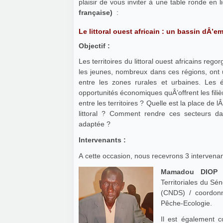
plaisir de vous inviter à une table ronde en 
française)
:
Le littoral ouest africain : un bassin dÂ’e
Objectif :
Les territoires du littoral ouest africains re
les jeunes, nombreux dans ces régions, ont u
entre les zones rurales et urbaines. Les 
opportunités économiques quÂ’offrent les fili
entre les territoires ? Quelle est la place de
littoral ? Comment rendre ces secteurs dava
adaptée ?
Intervenants :
A cette occasion, nous recevrons 3 intervenan
Mamadou DIOP 
Territoriales du S
(CNDS) / coordonn
Pêche-Ecologie.
Il est également c