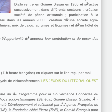
Djallo rentre en Guinée Bissau en 1988 et sÂ’active
successivement dans différents secteurs : création
société de pêche artisanale ; participation à la
issau dans les années 2000 ; création dÂ’une société agro-
almiers, noix de cajou, agrumes et légumes) et dÂ’un hôtel de
lÂ’opportunité dÂ’apporter leur contribution et de poser des
(11h heure française) en cliquant sur le lien reçu par mail
cycle de visioconférences ’
LES JEUDIS DU LITTORAL OUEST
 cadre du Â« Programme pour la Gouvernance Concertée du
aux chocs socio-climatiques (Sénégal, Guinée Bissau, Guinée) Â »
nneté-Développement et cofinancé par lÂ’Agence Française de
E), la Fondation Abbé Pierre (FAP), le Comité Français pour