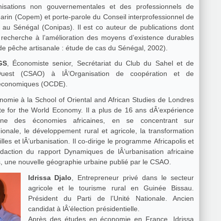
nisations non gouvernementales et des professionnels de
rin (Copem) et porte-parole du Conseil interprofessionnel de
 au Sénégal (Conipas). Il est co auteur de publications dont
a recherche à l’amélioration des moyens d’existence durables
 pêche artisanale : étude de cas du Sénégal, 2002).
GS
, Économiste senior, Secrétariat du Club du Sahel et de
’Ouest (CSAO) à lÂ’Organisation de coopération et de
économiques (OCDE).
conomie à la School of Oriental and African Studies de Londres
tute for the World Economy. Il a plus de 16 ans dÂ’expérience
ne des économies africaines, en se concentrant sur
gionale, le développement rural et agricole, la transformation
villes et lÂ’urbanisation. Il co-dirige le programme Africapolis et
édaction du rapport Dynamiques de lÂ’urbanisation africaine
is, une nouvelle géographie urbaine publié par le CSAO.
Idrissa Djalo
, Entrepreneur privé dans le secteur
agricole et le tourisme rural en Guinée Bissau.
Président du Parti de l’Unité Nationale. Ancien
candidat à lÂ’élection présidentielle.
Après des études en économie en France, Idrissa