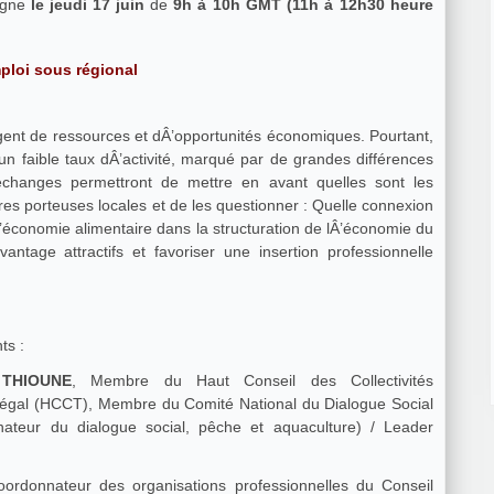
ligne
le jeudi 17 juin
de
9h à 10h GMT (11h à 12h30 heure
mploi sous régional
gorgent de ressources et dÂ’opportunités économiques. Pourtant,
n faible taux dÂ’activité, marqué par de grandes différences
échanges permettront de mettre en avant quelles sont les
ères porteuses locales et de les questionner : Quelle connexion
 lÂ’économie alimentaire dans la structuration de lÂ’économie du
ntage attractifs et favoriser une insertion professionnelle
ts :
THIOUNE
, Membre du Haut Conseil des Collectivités
énégal (HCCT), Membre du Comité National du Dialogue Social
ateur du dialogue social, pêche et aquaculture) / Leader
oordonnateur des organisations professionnelles du Conseil