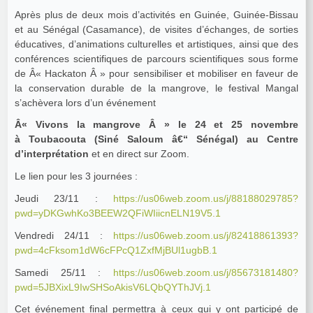
Après plus de deux mois d’activités en Guinée, Guinée-Bissau
et au Sénégal (Casamance), de visites d’échanges, de sorties
éducatives, d’animations culturelles et artistiques, ainsi que des
conférences scientifiques de parcours scientifiques sous forme
de Â« Hackaton Â » pour sensibiliser et mobiliser en faveur de
la conservation durable de la mangrove, le festival Mangal
s’achèvera lors d’un événement
Â« Vivons la mangrove Â » le 24 et 25 novembre
à Toubacouta (Siné Saloum â€“ Sénégal) au Centre
d’interprétation
et en direct sur Zoom.
Le lien pour les 3 journées :
Jeudi 23/11 :
https://us06web.zoom.us/j/88188029785?
pwd=yDKGwhKo3BEEW2QFiWIiicnELN19V5.1
Vendredi 24/11 :
https://us06web.zoom.us/j/82418861393?
pwd=4cFksom1dW6cFPcQ1ZxfMjBUl1ugbB.1
Samedi 25/11 :
https://us06web.zoom.us/j/85673181480?
pwd=5JBXixL9IwSHSoAkisV6LQbQYThJVj.1
Cet événement final permettra à ceux qui y ont participé de