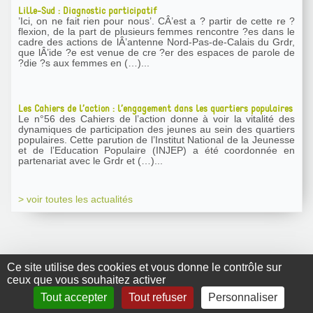
Lille-Sud : Diagnostic participatif
’Ici, on ne fait rien pour nous’. CÂ’est a ? partir de cette re ?
flexion, de la part de plusieurs femmes rencontre ?es dans le
cadre des actions de lÂ’antenne Nord-Pas-de-Calais du Grdr,
que lÂ’ide ?e est venue de cre ?er des espaces de parole de
?die ?s aux femmes en (…)...
Les Cahiers de l’action : l’engagement dans les quartiers populaires
Le n°56 des Cahiers de l’action donne à voir la vitalité des
dynamiques de participation des jeunes au sein des quartiers
populaires. Cette parution de l’Institut National de la Jeunesse
et de l’Education Populaire (INJEP) a été coordonnée en
partenariat avec le Grdr et (…)...
> voir toutes les actualités
Ce site utilise des cookies et vous donne le contrôle sur
ceux que vous souhaitez activer
GRDR Copyright
Tout accepter
Tout refuser
Personnaliser
2010 |
RSS
|
Plan du site
|
Mentions légales
|
Contact