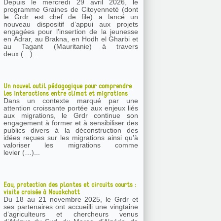
Depuis le mercredi 29 avril 2026, le
programme Graines de Citoyenneté (dont
le Grdr est chef de file) a lancé un
nouveau dispositif d’appui aux projets
engagées pour l’insertion de la jeunesse
en Adrar, au Brakna, en Hodh el Gharbi et
au Tagant (Mauritanie) à travers
deux (…)...
Un nouvel outil pédagogique pour comprendre
les interactions entre climat et migrations
Dans un contexte marqué par une
attention croissante portée aux enjeux liés
aux migrations, le Grdr continue son
engagement à former et à sensibiliser des
publics divers à la déconstruction des
idées reçues sur les migrations ainsi qu’à
valoriser les migrations comme
levier (…)...
Eau, protection des plantes et circuits courts :
visite croisée à Nouakchott
Du 18 au 21 novembre 2025, le Grdr et
ses partenaires ont accueilli une vingtaine
d’agriculteurs et chercheurs venus