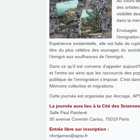
Au cours de
des artiste
visibilité 
dans la mémo
Envisagée
l’émigrati
Expérience existentielle, elle est faite de ru
titre du plus célèbre des ouvrages du soci
l’émigré aux souffrances de l’immigré.
Dans ce qu’il est convenu d’appeler aujourd
et l’entre-soi ainsi que les raccourcis des pop
publique de l’immigration s’impose. C’est dans
Mémoire collective et migrations.
Cette journée est organisée par Ancrage, AP
La journée aura lieu à la Cité des Sciences
Salle Paul Painlevé
30 avenue Corentin Cariou, 75019 Paris
Entrée libre sur inscription :
nfortjames@apsv.fr