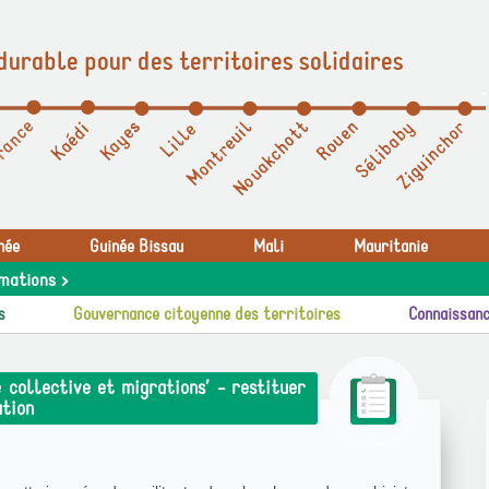
durable pour des territoires solidaires
née
Guinée Bissau
Mali
Mauritanie
mations >
s
Gouvernance citoyenne des territoires
Connaissanc
collective et migrations’ - restituer
ation