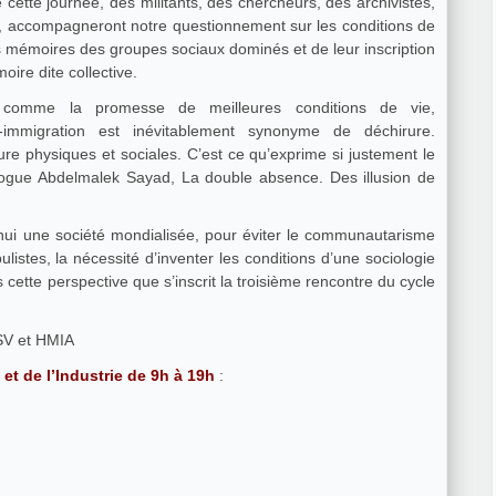
 cette journée, des militants, des chercheurs, des archivistes,
s, accompagneront notre questionnement sur les conditions de
des mémoires des groupes sociaux dominés et de leur inscription
ire dite collective.
 comme la promesse de meilleures conditions de vie,
on-immigration est inévitablement synonyme de déchirure.
pture physiques et sociales. C’est ce qu’exprime si justement le
ologue Abdelmalek Sayad, La double absence. Des illusion de
’hui une société mondialisée, pour éviter le communautarisme
ulistes, la nécessité d’inventer les conditions d’une sociologie
 cette perspective que s’inscrit la troisième rencontre du cycle
SV et HMIA
 et de l’Industrie de 9h à 19h
: