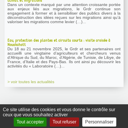
climat et migrations
Dans un contexte marqué par une attention croissante portée
aux enjeux liés aux migrations, le Grdr continue son
engagement à former et à sensibiliser des publics divers à la
déconstruction des idées reçues sur les migrations ainsi qu’à
valoriser les migrations comme levier (…)...
Eau, protection des plantes et circuits courts : visite croisée à
Nouakchott
Du 18 au 21 novembre 2025, le Grdr et ses partenaires ont
accueilli une vingtaine d’agriculteurs et chercheurs venus
d’Afrique du Sud, du Maroc, d’Algérie, de Tunisie, de Libye, de
France, d’Italie et des Pays-Bas. Ils ont ainsi pu découvrir les
activités du « Laboratoire (…)...
> voir toutes les actualités
Ce site utilise des cookies et vous donne le contrôle sur
ceux que vous souhaitez activer
GRDR Copyright
Tout accepter
Tout refuser
Personnaliser
2010 |
RSS
|
Plan du site
|
Mentions légales
|
Contact