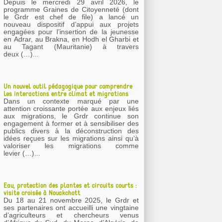
Depuis le mercredi 29 avril 2026, le
programme Graines de Citoyenneté (dont
le Grdr est chef de file) a lancé un
nouveau dispositif d’appui aux projets
engagées pour l’insertion de la jeunesse
en Adrar, au Brakna, en Hodh el Gharbi et
au Tagant (Mauritanie) à travers
deux (…)...
Un nouvel outil pédagogique pour comprendre
les interactions entre climat et migrations
Dans un contexte marqué par une
attention croissante portée aux enjeux liés
aux migrations, le Grdr continue son
engagement à former et à sensibiliser des
publics divers à la déconstruction des
idées reçues sur les migrations ainsi qu’à
valoriser les migrations comme
levier (…)...
Eau, protection des plantes et circuits courts :
visite croisée à Nouakchott
Du 18 au 21 novembre 2025, le Grdr et
ses partenaires ont accueilli une vingtaine
d’agriculteurs et chercheurs venus