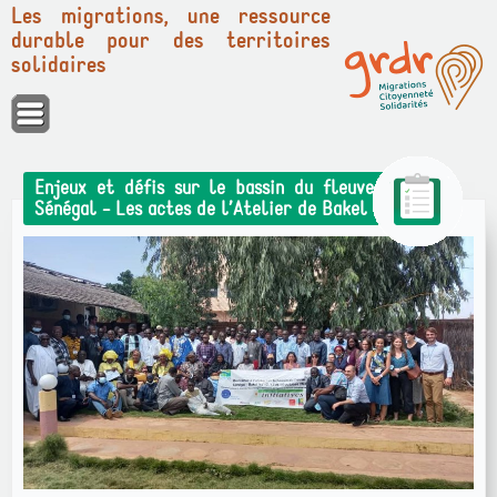
Les migrations, une ressource
durable pour des territoires
solidaires
Panneau de gestion des cookies
Enjeux et défis sur le bassin du fleuve
Sénégal - Les actes de l’Atelier de Bakel