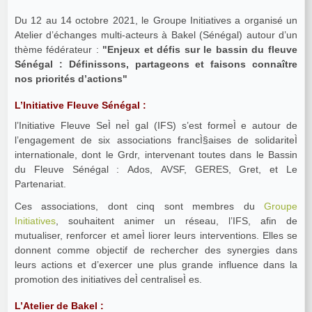
Du 12 au 14 octobre 2021, le Groupe Initiatives a organisé un
Atelier d’échanges multi-acteurs à Bakel (Sénégal) autour d’un
thème fédérateur :
"Enjeux et défis sur le bassin du fleuve
Sénégal : Définissons, partageons et faisons connaître
nos priorités d’actions"
L’Initiative Fleuve Sénégal :
l’Initiative Fleuve SeÌ neÌ gal (IFS) s’est formeÌ e autour de
l’engagement de six associations francÌ§aises de solidariteÌ
internationale, dont le Grdr, intervenant toutes dans le Bassin
du Fleuve Sénégal : Ados, AVSF, GERES, Gret, et Le
Partenariat.
Ces associations, dont cinq sont membres du
Groupe
Initiatives
, souhaitent animer un réseau, l’IFS, afin de
mutualiser, renforcer et ameÌ liorer leurs interventions. Elles se
donnent comme objectif de rechercher des synergies dans
leurs actions et d’exercer une plus grande influence dans la
promotion des initiatives deÌ centraliseÌ es.
L’Atelier de Bakel :