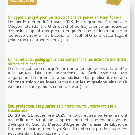
Actualités
Un appel à projet pour les associations de jeunes en Mauritanie !
Depuis le mercredi 29 avril 2026, le programme Graines de
Citoyenneté (dont le Grdr est chef de file) a lancé un nouveau
dispositif d’appui aux projets engagées pour l’insertion de la
jeunesse en Adrar, au Brakna, en Hodh el Gharbi et au Tagant
(Mauritanie) à travers deux (…)...
Un nouvel outil pédagogique pour comprendre les interactions entre
climat et migrations
Dans un contexte marqué par une attention croissante portée
aux enjeux liés aux migrations, le Grdr continue son
engagement à former et à sensibiliser des publics divers à la
déconstruction des idées reçues sur les migrations ainsi qu’à
valoriser les migrations comme levier (…)...
Eau, protection des plantes et circuits courts : visite croisée à
Nouakchott
Du 18 au 21 novembre 2025, le Grdr et ses partenaires ont
accueilli une vingtaine d’agriculteurs et chercheurs venus
d’Afrique du Sud, du Maroc, d’Algérie, de Tunisie, de Libye, de
France, d’Italie et des Pays-Bas. Ils ont ainsi pu découvrir les
activités du « Laboratoire (…)...