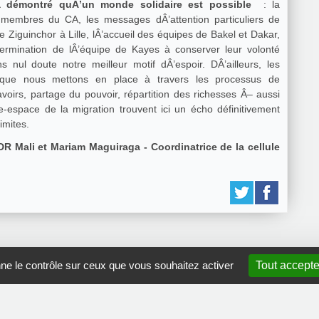
a démontré quÂ’un monde solidaire est possible
: la
membres du CA, les messages dÂ’attention particuliers de
Ziguinchor à Lille, lÂ’accueil des équipes de Bakel et Dakar,
étermination de lÂ’équipe de Kayes à conserver leur volonté
nul doute notre meilleur motif dÂ’espoir. DÂ’ailleurs, les
ale que nous mettons en place à travers les processus de
oirs, partage du pouvoir, répartition des richesses Â– aussi
-espace de la migration trouvent ici un écho définitivement
imites.
DR Mali et Mariam Maguiraga - Coordinatrice de la cellule
nne le contrôle sur ceux que vous souhaitez activer
Tout accepte
GRDR Copyright 2010 |
RSS
|
Plan du site
|