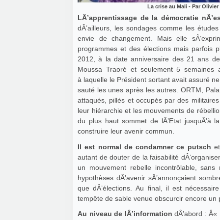
La crise au Mali - Par Olivi
LÂ’apprentissage de la démocratie nÂ’es
dÂ’ailleurs, les sondages comme les études 
envie de changement. Mais elle sÂ’expri
programmes et des élections mais parfois p
2012, à la date anniversaire des 21 ans de 
Moussa Traoré et seulement 5 semaines ava
à laquelle le Président sortant avait assuré n
sauté les unes après les autres. ORTM, Palais
attaqués, pillés et occupés par des militaire
leur hiérarchie et les mouvements de rébellio
du plus haut sommet de lÂ’Etat jusquÂ’à 
construire leur avenir commun.
Il est normal de condamner ce putsch
e
autant de douter de la faisabilité dÂ’organi
un mouvement rebelle incontrôlable, sans re
hypothèses dÂ’avenir sÂ’annonçaient sombre
que dÂ’élections. Au final, il est nécessai
tempête de sable venue obscurcir encore un p
Au niveau de lÂ’information
dÂ’abord : Â« 