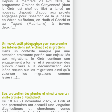
Depuis le mercredi 29 avril 2026, le
programme Graines de Citoyenneté (dont
le Grdr est chef de file) a lancé un
nouveau dispositif d’appui aux projets
engagées pour l’insertion de la jeunesse
en Adrar, au Brakna, en Hodh el Gharbi et
au Tagant (Mauritanie) à travers
deux (…)...
Un nouvel outil pédagogique pour comprendre
les interactions entre climat et migrations
Dans un contexte marqué par une
attention croissante portée aux enjeux liés
aux migrations, le Grdr continue son
engagement à former et à sensibiliser des
publics divers à la déconstruction des
idées reçues sur les migrations ainsi qu’à
valoriser les migrations comme
levier (…)...
Eau, protection des plantes et circuits courts :
visite croisée à Nouakchott
Du 18 au 21 novembre 2025, le Grdr et
ses partenaires ont accueilli une vingtaine
d’agriculteurs et chercheurs venus