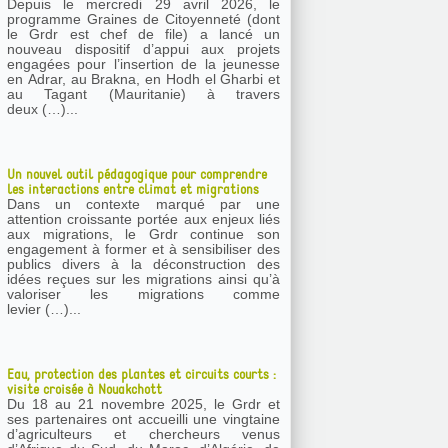
Depuis le mercredi 29 avril 2026, le
programme Graines de Citoyenneté (dont
le Grdr est chef de file) a lancé un
nouveau dispositif d’appui aux projets
engagées pour l’insertion de la jeunesse
en Adrar, au Brakna, en Hodh el Gharbi et
au Tagant (Mauritanie) à travers
deux (…)...
Un nouvel outil pédagogique pour comprendre
les interactions entre climat et migrations
Dans un contexte marqué par une
attention croissante portée aux enjeux liés
aux migrations, le Grdr continue son
engagement à former et à sensibiliser des
publics divers à la déconstruction des
idées reçues sur les migrations ainsi qu’à
valoriser les migrations comme
levier (…)...
Eau, protection des plantes et circuits courts :
visite croisée à Nouakchott
Du 18 au 21 novembre 2025, le Grdr et
ses partenaires ont accueilli une vingtaine
d’agriculteurs et chercheurs venus