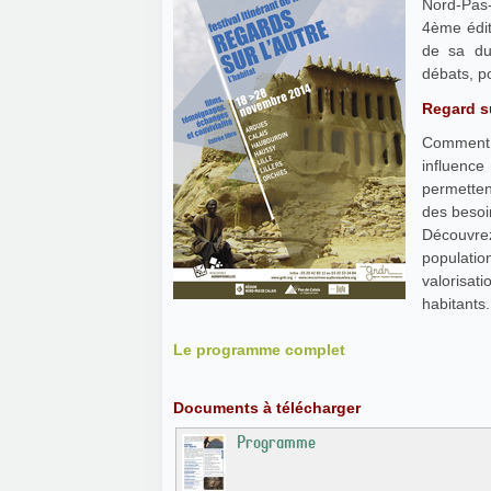
Nord-Pas
4ème éditi
de sa du
débats, po
Regard su
Comment 
influence
permetten
des besoi
Découvrez
population
valorisat
habitants
Le programme complet
Documents à télécharger
Programme