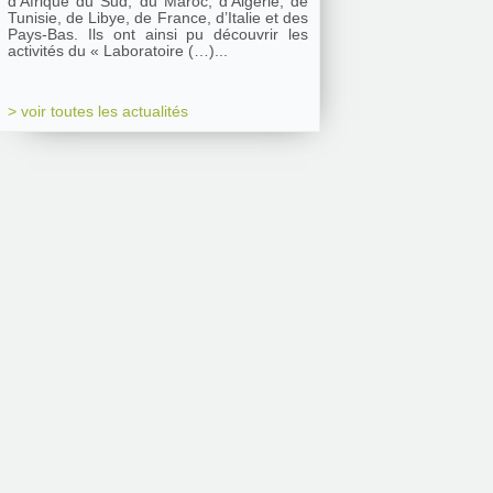
d’Afrique du Sud, du Maroc, d’Algérie, de
Tunisie, de Libye, de France, d’Italie et des
Pays-Bas. Ils ont ainsi pu découvrir les
activités du « Laboratoire (…)...
> voir toutes les actualités