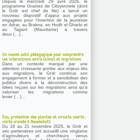
Depuis le mercredi 29 avril 2026, le
programme Graines de Citoyenneté (dont
le Grdr est chef de file) a lancé un
nouveau dispositif d’appui aux projets
engagées pour l’insertion de la jeunesse
en Adrar, au Brakna, en Hodh el Gharbi et
au Tagant (Mauritanie) à travers
deux (…)...
Un nouvel outil pédagogique pour comprendre
les interactions entre climat et migrations
Dans un contexte marqué par une
attention croissante portée aux enjeux liés
aux migrations, le Grdr continue son
engagement à former et à sensibiliser des
publics divers à la déconstruction des
idées reçues sur les migrations ainsi qu’à
valoriser les migrations comme
levier (…)...
Eau, protection des plantes et circuits courts :
visite croisée à Nouakchott
Du 18 au 21 novembre 2025, le Grdr et
ses partenaires ont accueilli une vingtaine
d’agriculteurs et chercheurs venus