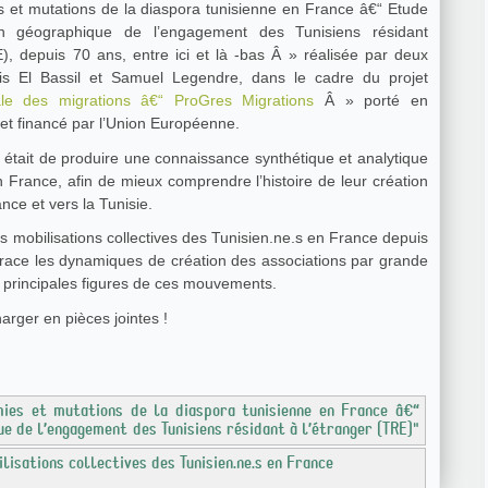
 et mutations de la diaspora tunisienne en France â€“ Etude
on géographique de l’engagement des Tunisiens résidant
E), depuis 70 ans, entre ici et là -bas Â » réalisée par deux
ais El Bassil et Samuel Legendre, dans le cadre du projet
ale des migrations â€“ ProGres Migrations
Â » porté en
 et financé par l’Union Européenne.
de était de produire une connaissance synthétique et analytique
 France, afin de mieux comprendre l’histoire de leur création
ance et vers la Tunisie.
 mobilisations collectives des Tunisien.ne.s en France depuis
trace les dynamiques de création des associations par grande
s principales figures de ces mouvements.
rger en pièces jointes !
ies et mutations de la diaspora tunisienne en France â€“
e de l’engagement des Tunisiens résidant à l’étranger (TRE)"
lisations collectives des Tunisien.ne.s en France