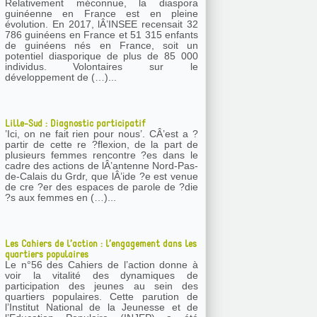
Relativement méconnue, la diaspora
guinéenne en France est en pleine
évolution. En 2017, lÂ’INSEE recensait 32
786 guinéens en France et 51 315 enfants
de guinéens nés en France, soit un
potentiel diasporique de plus de 85 000
individus. Volontaires sur le
développement de (…)...
Lille-Sud : Diagnostic participatif
’Ici, on ne fait rien pour nous’. CÂ’est a ?
partir de cette re ?flexion, de la part de
plusieurs femmes rencontre ?es dans le
cadre des actions de lÂ’antenne Nord-Pas-
de-Calais du Grdr, que lÂ’ide ?e est venue
de cre ?er des espaces de parole de ?die
?s aux femmes en (…)...
Les Cahiers de l’action : l’engagement dans les
quartiers populaires
Le n°56 des Cahiers de l’action donne à
voir la vitalité des dynamiques de
participation des jeunes au sein des
quartiers populaires. Cette parution de
l’Institut National de la Jeunesse et de