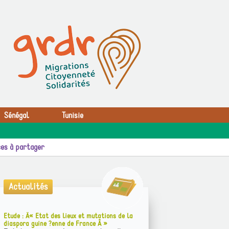
Sénégal
Tunisie
es à partager
Actualités
Etude : Â« Etat des lieux et mutations de la
diaspora guine ?enne de France Â »