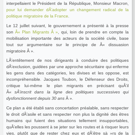
interpellaient le Président de la République, Monsieur Macron,
pour lui demander dÂ’adopter un changement radical de la
politique migratoire de la France
.
Le 12 juillet suivant, le gouvernement a présenté à la presse
son
Â« Plan Migrants Â »
, qui, loin de prendre en compte la
mobilisation importante des acteurs de la société civile, base
tout sur argumentaire sur le principe de Â« dissuasion
migratoire Â ».
LÂ’entêtement de nos dirigeants à conduire des politiques
dÂ’exclusion, guidées par une approche sécuritaire qui enferme
les gens dans des catégories, les divises et les oppose, est
incompréhensible. Jacques Toubon, le Défenseur des Droits,
critique lui-même le plan migrants en précisant quÂ’il
Â«
sÂ’inscrit dans la ligne des politiques successives qui
dysfonctionnent depuis 30 ans
Â ».
Ce plan a été établi sans concertation préalable, sans respecter
le droit dÂ’asile et sans respecter non plus la dignité des êtres
humains qui fuient des situations tellement insupportables,
quÂ’elles les poussent à se jeter sur les routes et à risquer leurs
vies, plutôt que de rester chez eux et dÂ’être sà »rs de la