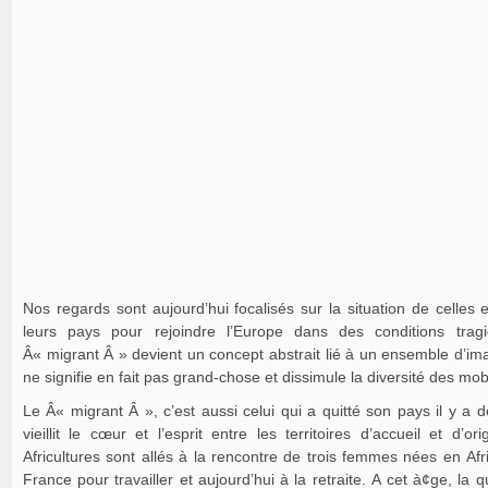
Nos regards sont aujourd’hui focalisés sur la situation de celles e
leurs pays pour rejoindre l’Europe dans des conditions trag
Â« migrant Â » devient un concept abstrait lié à un ensemble d’ima
ne signifie en fait pas grand-chose et dissimule la diversité des mob
Le Â« migrant Â », c’est aussi celui qui a quitté son pays il y a 
vieillit le cœur et l’esprit entre les territoires d’accueil et d’o
Africultures sont allés à la rencontre de trois femmes nées en Afr
France pour travailler et aujourd’hui à la retraite. A cet à¢ge, la 