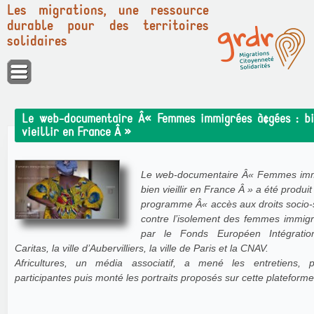
Les migrations, une ressource
durable pour des territoires
solidaires
Panneau de gestion des cookies
Le web-documentaire Â« Femmes immigrées à¢gées : bi
vieillir en France Â »
Le web-documentaire Â« Femmes imm
bien vieillir en France Â » a été produi
programme Â« accès aux droits socio-sa
contre l’isolement des femmes immigr
par le Fonds Européen Intégratio
Caritas, la ville d’Aubervilliers, la ville de Paris et la CNAV.
Africultures, un média associatif, a mené les entretiens, p
participantes puis monté les portraits proposés sur cette plateforme