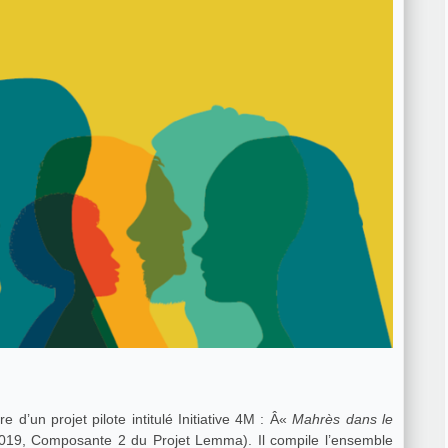
e d’un projet pilote intitulé Initiative 4M : Â«
Mahrès dans le
19, Composante 2 du Projet Lemma). Il compile l’ensemble