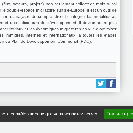
(flux, acteurs, projets) non seulement collectées mais aussi
e double-espace migratoire Tunisie-Europe. Il est un outil de
ifier, d’analyser, de comprendre et d’intégrer les mobilités au
s et des indicateurs de développement. Il devient alors plus
t territoriaux et les dynamiques migratoires en vue d’optimiser
s immigrés, internes et internationaux, à toutes les étapes
ation du Plan de Développement Communal (PDC).
nne le contrôle sur ceux que vous souhaitez activer
Tout accepte
GRDR Copyright 2010 |
RSS
|
Plan du site
|