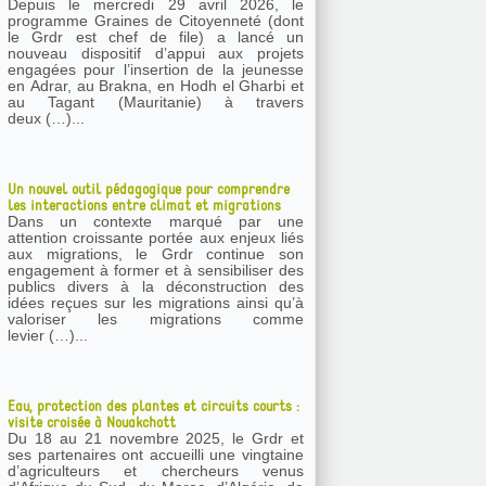
Depuis le mercredi 29 avril 2026, le
programme Graines de Citoyenneté (dont
le Grdr est chef de file) a lancé un
nouveau dispositif d’appui aux projets
engagées pour l’insertion de la jeunesse
en Adrar, au Brakna, en Hodh el Gharbi et
au Tagant (Mauritanie) à travers
deux (…)...
Un nouvel outil pédagogique pour comprendre
les interactions entre climat et migrations
Dans un contexte marqué par une
attention croissante portée aux enjeux liés
aux migrations, le Grdr continue son
engagement à former et à sensibiliser des
publics divers à la déconstruction des
idées reçues sur les migrations ainsi qu’à
valoriser les migrations comme
levier (…)...
Eau, protection des plantes et circuits courts :
visite croisée à Nouakchott
Du 18 au 21 novembre 2025, le Grdr et
ses partenaires ont accueilli une vingtaine
d’agriculteurs et chercheurs venus