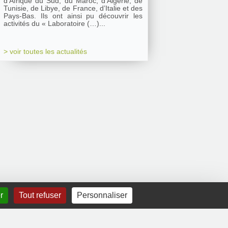
d’Afrique du Sud, du Maroc, d’Algérie, de
Tunisie, de Libye, de France, d’Italie et des
Pays-Bas. Ils ont ainsi pu découvrir les
activités du « Laboratoire (…)...
> voir toutes les actualités
r
Tout refuser
Personnaliser
Mentions légales
|
Contact