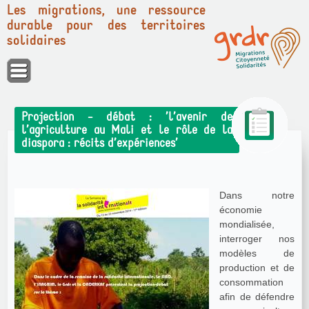
Les migrations, une ressource
durable pour des territoires
solidaires
Panneau de gestion des cookies
Projection - débat : ’l’avenir de
l’agriculture au Mali et le rôle de la
diaspora : récits d’expériences’
Dans notre
économie
mondialisée,
interroger nos
modèles de
production et de
consommation
afin de défendre