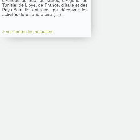
d’Afrique du Sud, du Maroc, d’Algérie, de
Tunisie, de Libye, de France, d’Italie et des
Pays-Bas. Ils ont ainsi pu découvrir les
activités du « Laboratoire (…)...
> voir toutes les actualités