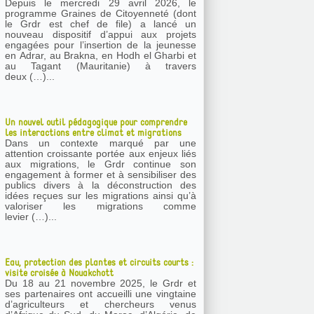
Depuis le mercredi 29 avril 2026, le
programme Graines de Citoyenneté (dont
le Grdr est chef de file) a lancé un
nouveau dispositif d’appui aux projets
engagées pour l’insertion de la jeunesse
en Adrar, au Brakna, en Hodh el Gharbi et
au Tagant (Mauritanie) à travers
deux (…)...
Un nouvel outil pédagogique pour comprendre
les interactions entre climat et migrations
Dans un contexte marqué par une
attention croissante portée aux enjeux liés
aux migrations, le Grdr continue son
engagement à former et à sensibiliser des
publics divers à la déconstruction des
idées reçues sur les migrations ainsi qu’à
valoriser les migrations comme
levier (…)...
Eau, protection des plantes et circuits courts :
visite croisée à Nouakchott
Du 18 au 21 novembre 2025, le Grdr et
ses partenaires ont accueilli une vingtaine
d’agriculteurs et chercheurs venus