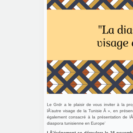
Le Grdr a le plaisir de vous inviter à la p
lÂ’autre visage de la Tunisie Â », en prése
également consacré à la présentation de lÂ’
diaspora tunisienne en Europe’
LÂ’événement se déroulera le 16 novem