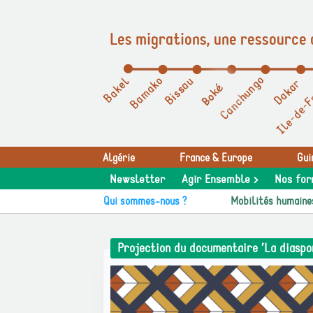
Les migrations, une ressource 
Panneau de gestion des cookies
Algérie
France & Europe
Gui
Newsletter
Agir Ensemble >
Nos for
Qui sommes-nous ?
Mobilités humaine
Projection du documentaire ’La diaspora