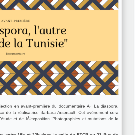
rojection en avant-première du documentaire Â« La diaspora,
nce de la réalisatrice Barbara Arsenault. Cet événement sera
étude et de lÂ’exposition ’Photographies et mutations de la
bre entre 19h et 22h dans la salle du FTCR au 23 Rue du