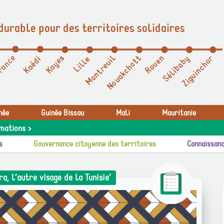
durable pour des territoires solidaires
née
Guinée Bissau
Mali
Mauritanie
mations >
s
Gouvernance citoyenne des territoires
Connaissanc
, l’autre visage de la Tunisie’