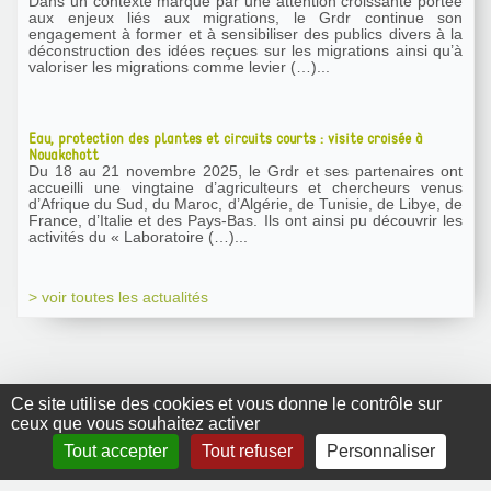
Dans un contexte marqué par une attention croissante portée
aux enjeux liés aux migrations, le Grdr continue son
engagement à former et à sensibiliser des publics divers à la
déconstruction des idées reçues sur les migrations ainsi qu’à
valoriser les migrations comme levier (…)...
Eau, protection des plantes et circuits courts : visite croisée à
Nouakchott
Du 18 au 21 novembre 2025, le Grdr et ses partenaires ont
accueilli une vingtaine d’agriculteurs et chercheurs venus
d’Afrique du Sud, du Maroc, d’Algérie, de Tunisie, de Libye, de
France, d’Italie et des Pays-Bas. Ils ont ainsi pu découvrir les
activités du « Laboratoire (…)...
> voir toutes les actualités
Ce site utilise des cookies et vous donne le contrôle sur
ceux que vous souhaitez activer
GRDR Copyright
Tout accepter
Tout refuser
Personnaliser
2010 |
RSS
|
Plan du site
|
Mentions légales
|
Contact