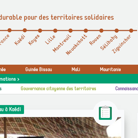
durable pour des territoires solidaires
née
Guinée Bissau
Mali
Mauritanie
mations >
s
Gouvernance citoyenne des territoires
Connaissanc
au à Kaédi