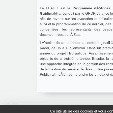
Le PEAGG est
le Programme dÂ’Accès à
Guidimakha
, conduit par le GRDR et lancé le
afin de revenir sur les avancées et difficul
suivi et la programmation de ce dernier, des 
concernées, les représentants des usage
déconcentrées de lÂ’Etat.
LÂ’atelier de cette année se tiendra le
jeudi 
Kaédi, de 9h à 15h environ. Dans un premier
année du projet Hydraulique, Assainissemen
objectifs de la troisième année. Ensuite, la 
une approche intégrée de la gestion des ress
de la Gestion du service de lÂ’eau. Une prése
Public) afin dÂ’en comprendre les enjeux et dÂ
Ce site utilise des cookies et vous do