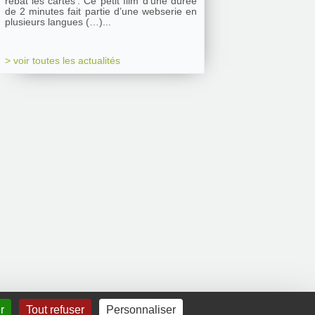
rebat les cartes’. Ce petit film d’une durée
de 2 minutes fait partie d’une webserie en
plusieurs langues (…)...
> voir toutes les actualités
r
Tout refuser
Personnaliser
Mentions légales
|
Contact