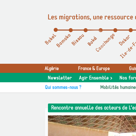
Les migrations, une ressource 
Panneau de gestion des cookies
Algérie
France & Europe
Gui
Newsletter
Agir Ensemble >
Nos for
Qui sommes-nous ?
Mobilités humaine
Rencontre annuelle des acteurs de l’e