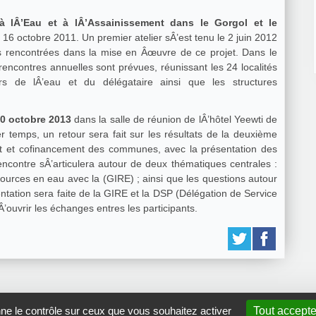
 lÂ’Eau et à lÂ’Assainissement dans le Gorgol et le
 16 octobre 2011. Un premier atelier sÂ’est tenu le 2 juin 2012
tés rencontrées dans la mise en Âœuvre de ce projet. Dans le
rencontres annuelles sont prévues, réunissant les 24 localités
rs de lÂ’eau et du délégataire ainsi que les structures
10 octobre 2013
dans la salle de réunion de lÂ’hôtel Yeewti de
 temps, un retour sera fait sur les résultats de la deuxième
t et cofinancement des communes, avec la présentation des
rencontre sÂ’articulera autour de deux thématiques centrales :
ources en eau avec la (GIRE) ; ainsi que les questions autour
ntation sera faite de la GIRE et la DSP (Délégation de Service
’ouvrir les échanges entres les participants.
nne le contrôle sur ceux que vous souhaitez activer
Tout accepte
GRDR Copyright 2010 |
RSS
|
Plan du site
|