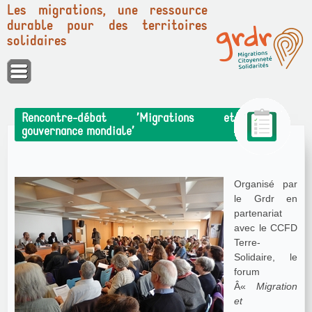
Les migrations, une ressource
durable pour des territoires
solidaires
Panneau de gestion des cookies
Rencontre-débat ’Migrations et
gouvernance mondiale’
Organisé par
le Grdr en
partenariat
avec le CCFD
Terre-
Solidaire, le
forum
Â«
Migration
et