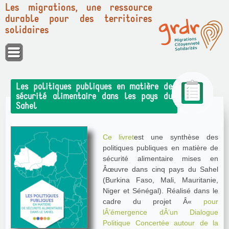
Les migrations, une ressource
durable pour des territoires
solidaires
Panneau de gestion des cookies
Les politiques publiques en matière de
sécurité alimentaire dans les pays du
Sahel
Ce livret
est une synthèse des
politiques publiques en matière de
sécurité alimentaire mises en
Âœuvre dans cinq pays du Sahel
(Burkina Faso, Mali, Mauritanie,
Niger et Sénégal). Réalisé dans le
cadre du projet Â«
pour
lÂ’émergence dÂ’un Dialogue
Politique Concertée autour de la