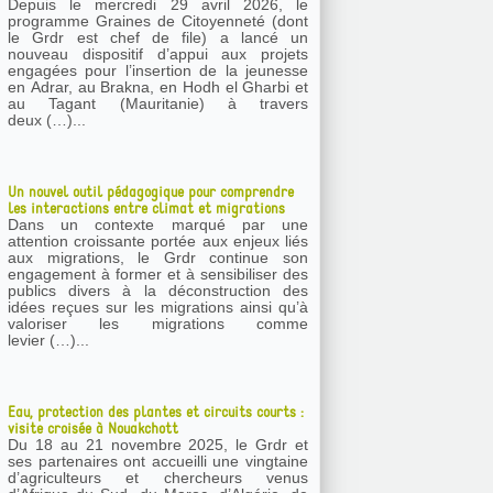
Depuis le mercredi 29 avril 2026, le
programme Graines de Citoyenneté (dont
le Grdr est chef de file) a lancé un
nouveau dispositif d’appui aux projets
engagées pour l’insertion de la jeunesse
en Adrar, au Brakna, en Hodh el Gharbi et
au Tagant (Mauritanie) à travers
deux (…)...
Un nouvel outil pédagogique pour comprendre
les interactions entre climat et migrations
Dans un contexte marqué par une
attention croissante portée aux enjeux liés
aux migrations, le Grdr continue son
engagement à former et à sensibiliser des
publics divers à la déconstruction des
idées reçues sur les migrations ainsi qu’à
valoriser les migrations comme
levier (…)...
Eau, protection des plantes et circuits courts :
visite croisée à Nouakchott
Du 18 au 21 novembre 2025, le Grdr et
ses partenaires ont accueilli une vingtaine
d’agriculteurs et chercheurs venus