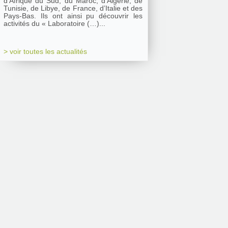
d’Afrique du Sud, du Maroc, d’Algérie, de
Tunisie, de Libye, de France, d’Italie et des
Pays-Bas. Ils ont ainsi pu découvrir les
activités du « Laboratoire (…)...
> voir toutes les actualités