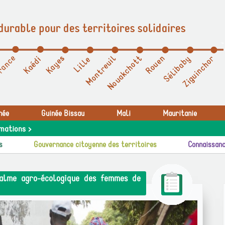
durable pour des territoires solidaires
née
Guinée Bissau
Mali
Mauritanie
mations >
s
Gouvernance citoyenne des territoires
Connaissanc
palme agro-écologique des femmes de