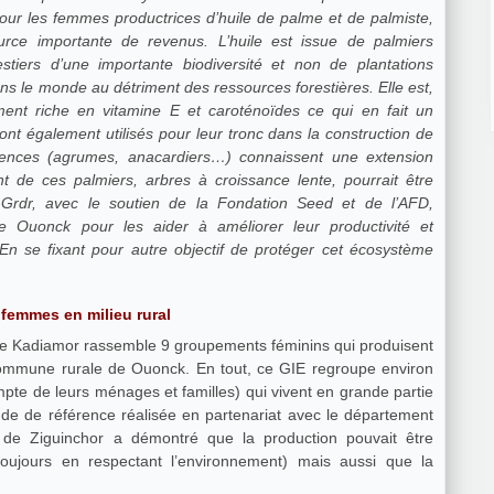
pour les femmes productrices d’huile de palme et de palmiste,
urce importante de revenus. L’huile est issue de palmiers
tiers d’une importante biodiversité et non de plantations
ns le monde au détriment des ressources forestières. Elle est,
rement riche en vitamine E et caroténoïdes ce qui en fait un
nt également utilisés pour leur tronc dans la construction de
sences (agrumes, anacardiers…) connaissent une extension
t de ces palmiers, arbres à croissance lente, pourrait être
Grdr, avec le soutien de la Fondation Seed et de l’AFD,
onck pour les aider à améliorer leur productivité et
En se fixant pour autre objectif de protéger cet écosystème
 femmes en milieu rural
e Kadiamor rassemble 9 groupements féminins qui produisent
 commune rurale de Ouonck. En tout, ce GIE regroupe environ
pte de leurs ménages et familles) qui vivent en grande partie
ude de référence réalisée en partenariat avec le département
k de Ziguinchor a démontré que la production pouvait être
toujours en respectant l’environnement) mais aussi que la