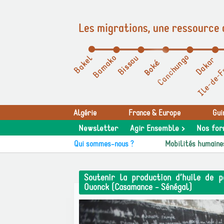
Les migrations, une ressource 
Panneau de gestion des cookies
Algérie
France & Europe
Gui
Newsletter
Agir Ensemble >
Nos for
Qui sommes-nous ?
Mobilités humaine
Soutenir la production d’huile de 
Ouonck (Casamance - Sénégal)