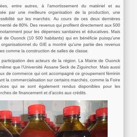
es, entre autres, à l’amortissement du matériel et au
ée par une meilleure organisation de la production, une
cessibilité sur les marchés. Au cours de ces deux dernières
ugmenté de 80%. Des revenus qui profitent directement aux 500
tamment pour les dépenses sanitaires et éducatives. Mais
té de Ouonck (10 500 habitants) qui en bénéficie puisqu’une
organisationnel du GIE a montré qu’une partie des revenus
ales comme la construction de salles de classe.
 participation des acteurs de la région. La Mairie de Ouonck
e même que l’Université Assane Seck de Ziguinchor. Mais aussi
ionaux de commerce qui ont accompagné ce groupement féminin
isant la commercialisation sur certains marchés, comme la Foire
rvices qui se sont également rendus disponibles pour les
ches de financement et d’accès aux crédits.