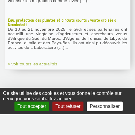
valoriser les migrations comme levier (…)...
Eau, protection des plantes et circuits courts : visite croisée à
Nouakchott
Du 18 au 21 novembre 2025, le Grdr et ses partenaires ont
accueilli une vingtaine d’agriculteurs et chercheurs venus
d’Afrique du Sud, du Maroc, d’Algérie, de Tunisie, de Libye, de
France, d’Italie et des Pays-Bas. Ils ont ainsi pu découvrir les
activités du « Laboratoire (…)...
> voir toutes les actualités
Ce site utilise des cookies et vous donne le contrôle sur
ceux que vous souhaitez activer
GRDR Copyright
Tout accepter
Tout refuser
Personnaliser
2010 |
RSS
|
Plan du site
|
Mentions légales
|
Contact