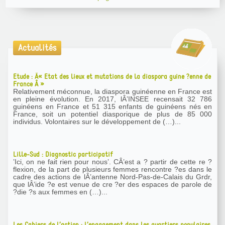
Actualités
Etude : Â« Etat des lieux et mutations de la diaspora guine ?enne de
France Â »
Relativement méconnue, la diaspora guinéenne en France est
en pleine évolution. En 2017, lÂ’INSEE recensait 32 786
guinéens en France et 51 315 enfants de guinéens nés en
France, soit un potentiel diasporique de plus de 85 000
individus. Volontaires sur le développement de (…)...
Lille-Sud : Diagnostic participatif
’Ici, on ne fait rien pour nous’. CÂ’est a ? partir de cette re ?
flexion, de la part de plusieurs femmes rencontre ?es dans le
cadre des actions de lÂ’antenne Nord-Pas-de-Calais du Grdr,
que lÂ’ide ?e est venue de cre ?er des espaces de parole de
?die ?s aux femmes en (…)...
Les Cahiers de l’action : l’engagement dans les quartiers populaires