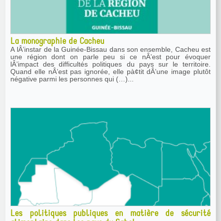
La monographie de Cacheu
A lÂ’instar de la Guinée-Bissau dans son ensemble, Cacheu est
une région dont on parle peu si ce nÂ’est pour évoquer
lÂ’impact des difficultés politiques du pays sur le territoire.
Quand elle nÂ’est pas ignorée, elle pà¢tit dÂ’une image plutôt
négative parmi les personnes qui (…)...
Les politiques publiques en matière de sécurité