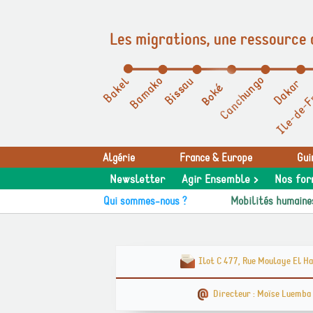
Les migrations, une ressource 
Panneau de gestion des cookies
Algérie
France & Europe
Gui
Newsletter
Agir Ensemble >
Nos for
Qui sommes-nous ?
Mobilités humaine
Ilot C 477, Rue Moulaye El H