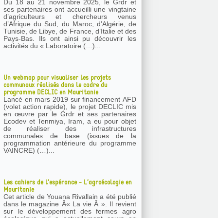
Du 18 au 21 novembre 2025, le Grdr et
ses partenaires ont accueilli une vingtaine
d’agriculteurs et chercheurs venus
d’Afrique du Sud, du Maroc, d’Algérie, de
Tunisie, de Libye, de France, d’Italie et des
Pays-Bas. Ils ont ainsi pu découvrir les
activités du « Laboratoire (…)...
Un webmap pour visualiser les projets
communaux réalisés dans le cadre du
programme DECLIC en Mauritanie
Lancé en mars 2019 sur financement AFD
(volet action rapide), le projet DECLIC mis
en œuvre par le Grdr et ses partenaires
Ecodev et Tenmiya, Iram, a eu pour objet
de réaliser des infrastructures
communales de base (issues de la
programmation antérieure du programme
VAINCRE) (…)...
Les cahiers de l’espérance - L’agroécologie en
Mauritanie
Cet article de Youana Rivallain a été publié
dans le magazine Â« La vie Â ». Il revient
sur le développement des fermes agro