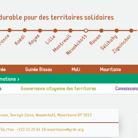
durable pour des territoires solidaires
née
Guinée Bissau
Mali
Mauritanie
mations >
s
Gouvernance citoyenne des territoires
Connaissanc
assen, Tevragh Zeina, Nouakchott, Mauritanie BP 2013
Directeur : Moïse Luemba Tel /fax : +222 45 25 64 19 mauritanie@grdr.org