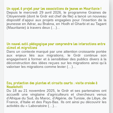
Un appel à projet pour les associations de jeunes en Mauritanie !
Depuis le mercredi 29 avril 2026, le programme Graines de
Citoyenneté (dont le Grdr est chef de file) a lancé un nouveau
dispositif d’appui aux projets engagées pour l’insertion de la
jeunesse en Adrar, au Brakna, en Hodh el Gharbi et au Tagant
(Mauritanie) à travers deux (…)...
Un nouvel outil pédagogique pour comprendre les interactions entre
climat et migrations
Dans un contexte marqué par une attention croissante portée
aux enjeux liés aux migrations, le Grdr continue son
engagement à former et à sensibiliser des publics divers à la
déconstruction des idées reçues sur les migrations ainsi qu’à
valoriser les migrations comme levier (…)...
Eau, protection des plantes et circuits courts : visite croisée à
Nouakchott
Du 18 au 21 novembre 2025, le Grdr et ses partenaires ont
accueilli une vingtaine d’agriculteurs et chercheurs venus
d’Afrique du Sud, du Maroc, d’Algérie, de Tunisie, de Libye, de
France, d’Italie et des Pays-Bas. Ils ont ainsi pu découvrir les
activités du « Laboratoire (…)...