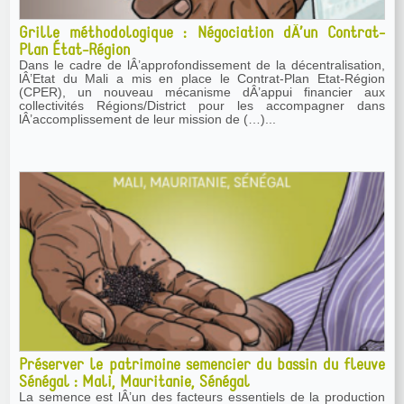
Grille méthodologique : Négociation dÂ’un Contrat-
Plan État-Région
Dans le cadre de lÂ’approfondissement de la décentralisation,
lÂ’Etat du Mali a mis en place le Contrat-Plan Etat-Région
(CPER), un nouveau mécanisme dÂ’appui financier aux
collectivités Régions/District pour les accompagner dans
lÂ’accomplissement de leur mission de (…)...
Préserver le patrimoine semencier du bassin du fleuve
Sénégal : Mali, Mauritanie, Sénégal
La semence est lÂ’un des facteurs essentiels de la production