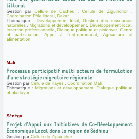
littoral
Gestion par
Cellule de Cacheu
,
Cellule de Ziguinchor
,
Coordination Pôle littoral
,
Dakar
Thèmatique :
Développement local
,
Gestion des ressources
naturelles
,
Migrations et développement
,
Développement local
,
Insertion professionnelle
,
Dialogue politique et plaidoyer
,
Genre
et participation
,
Appui à l’entreprenariat
,
Agriculture et
alimentation
Mali
Processus participatif multi acteurs de formulation
d’une stratégie migratoire régionale
Gestion par
Cellule de Kayes
,
Coordination Mali
Thèmatique :
Migrations et développement
,
Dialogue politique
et plaidoyer
Sénégal
Projet d’Appui aux Initiatives de Co-Développement
Economique Local dans la région de Sédhiou
Gestion par
Cellule de Ziguinchor